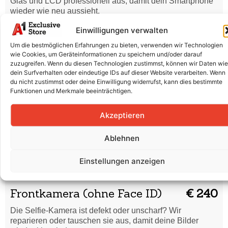
Glas und LCD professionell aus, damit dein Smartphone
wieder wie neu aussieht.
Batterieaustausch
€ 140
Einwilligungen verwalten
Um die bestmöglichen Erfahrungen zu bieten, verwenden wir Technologien
Der Akku entlädt sich schnell oder lädt nicht mehr richtig?
wie Cookies, um Geräteinformationen zu speichern und/oder darauf
Wir ersetzen die Batterie fachgerecht für volle Leistung.
zuzugreifen. Wenn du diesen Technologien zustimmst, können wir Daten wie
dein Surfverhalten oder eindeutige IDs auf dieser Website verarbeiten. Wenn
Batterieaustausch (Original
€ 200
du nicht zustimmst oder deine Einwilligung widerrufst, kann dies bestimmte
Apple)
Funktionen und Merkmale beeinträchtigen.
Der Akku entlädt sich schnell oder lädt nicht mehr richtig?
Akzeptieren
Wir ersetzen die Batterie fachgerecht für volle Leistung.
Rückkamera
€ 250
Ablehnen
Unscharfe Bilder oder Kamera funktioniert nicht? Wir
Einstellungen anzeigen
reparieren oder tauschen die Rückkamera für gestochen
scharfe Aufnahmen.
Frontkamera (ohne Face ID)
€ 240
Die Selfie-Kamera ist defekt oder unscharf? Wir
reparieren oder tauschen sie aus, damit deine Bilder