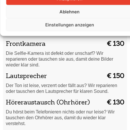
Wir ersetzen die Batterie fachgerecht für volle Leistung.
Rückkamera
€ 180
Ablehnen
Unscharfe Bilder oder Kamera funktioniert nicht? Wir
Einstellungen anzeigen
reparieren oder tauschen die Rückkamera für gestochen
scharfe Aufnahmen.
Frontkamera
€ 130
Die Selfie-Kamera ist defekt oder unscharf? Wir
reparieren oder tauschen sie aus, damit deine Bilder
wieder klar sind.
Lautsprecher
€ 150
Der Ton ist leise, verzerrt oder fällt aus? Wir reparieren
oder tauschen den Lautsprecher für klaren Sound.
Höreraustausch (Ohrhörer)
€ 130
Du hörst beim Telefonieren nichts oder nur leise? Wir
tauschen den Ohrhörer aus, damit du wieder klar
verstehst.