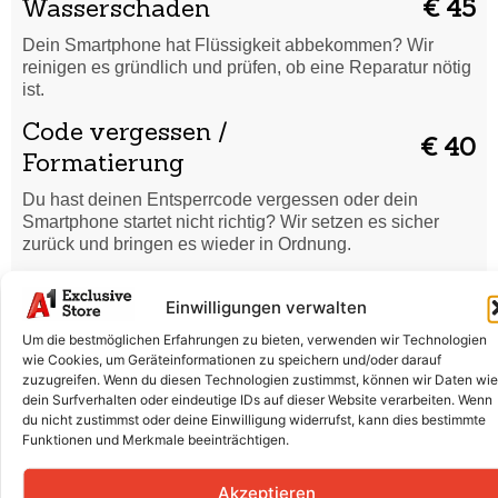
Wasserschaden
€ 45
Dein Smartphone hat Flüssigkeit abbekommen? Wir
reinigen es gründlich und prüfen, ob eine Reparatur nötig
ist.
Code vergessen /
€ 40
Formatierung
Du hast deinen Entsperrcode vergessen oder dein
Smartphone startet nicht richtig? Wir setzen es sicher
zurück und bringen es wieder in Ordnung.
Displaytausch (Glas + LCD +
€ 230
Einwilligungen verwalten
Rahmen)
Um die bestmöglichen Erfahrungen zu bieten, verwenden wir Technologien
Risse, Kratzer oder ein defektes Display? Wir tauschen
wie Cookies, um Geräteinformationen zu speichern und/oder darauf
Glas und LCD professionell aus, damit dein Smartphone
zuzugreifen. Wenn du diesen Technologien zustimmst, können wir Daten wie
wieder wie neu aussieht.
dein Surfverhalten oder eindeutige IDs auf dieser Website verarbeiten. Wenn
du nicht zustimmst oder deine Einwilligung widerrufst, kann dies bestimmte
Batterieaustausch
€ 130
Funktionen und Merkmale beeinträchtigen.
Der Akku entlädt sich schnell oder lädt nicht mehr richtig?
Akzeptieren