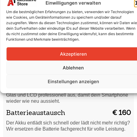
Wasserschaden
€ 45
Einwilligungen verwalten
Um die bestmöglichen Erfahrungen zu bieten, verwenden wir Technologien
Dein Smartphone hat Flüssigkeit abbekommen? Wir
wie Cookies, um Geräteinformationen zu speichern und/oder darauf
reinigen es gründlich und prüfen, ob eine Reparatur nötig
zuzugreifen. Wenn du diesen Technologien zustimmst, können wir Daten wie
ist.
dein Surfverhalten oder eindeutige IDs auf dieser Website verarbeiten. Wenn
du nicht zustimmst oder deine Einwilligung widerrufst, kann dies bestimmte
Code vergessen /
€ 45
Funktionen und Merkmale beeinträchtigen.
Formatierung
Akzeptieren
Du hast deinen Entsperrcode vergessen oder dein
Smartphone startet nicht richtig? Wir setzen es sicher
zurück und bringen es wieder in Ordnung.
Ablehnen
Displaytausch (Glas & LCD)
€ 360
Einstellungen anzeigen
Risse, Kratzer oder ein defektes Display? Wir tauschen
Glas und LCD professionell aus, damit dein Smartphone
wieder wie neu aussieht.
Batterieaustausch
€ 160
Der Akku entlädt sich schnell oder lädt nicht mehr richtig?
Wir ersetzen die Batterie fachgerecht für volle Leistung.