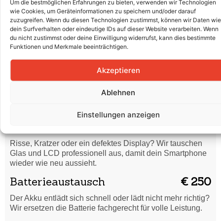
Wasserschaden
€ 45
Um die bestmöglichen Erfahrungen zu bieten, verwenden wir Technologien
wie Cookies, um Geräteinformationen zu speichern und/oder darauf
Dein Smartphone hat Flüssigkeit abbekommen? Wir
zuzugreifen. Wenn du diesen Technologien zustimmst, können wir Daten wie
dein Surfverhalten oder eindeutige IDs auf dieser Website verarbeiten. Wenn
reinigen es gründlich und prüfen, ob eine Reparatur nötig
du nicht zustimmst oder deine Einwilligung widerrufst, kann dies bestimmte
ist.
Funktionen und Merkmale beeinträchtigen.
Code vergessen /
€ 45
Formatierung
Akzeptieren
Du hast deinen Entsperrcode vergessen oder dein
Ablehnen
Smartphone startet nicht richtig? Wir setzen es sicher
zurück und bringen es wieder in Ordnung.
Einstellungen anzeigen
Displaytausch (Glas & LCD)
€ 400
Risse, Kratzer oder ein defektes Display? Wir tauschen
Glas und LCD professionell aus, damit dein Smartphone
wieder wie neu aussieht.
Batterieaustausch
€ 250
Der Akku entlädt sich schnell oder lädt nicht mehr richtig?
Wir ersetzen die Batterie fachgerecht für volle Leistung.