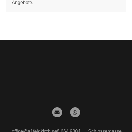
Angebote.
office@a1feldkirch.net
+43 664 9304
Schlossergasse