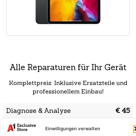
Alle Reparaturen für Ihr Gerät
Komplettpreis: Inklusive Ersatzteile und
professionellem Einbau!
Diagnose & Analyse
€ 45
Wir prüfen dein Smartphone auf Fehler und finden die
Ursache. Danach erhältst du eine Reparaturempfehlung.
Einwilligungen verwalten