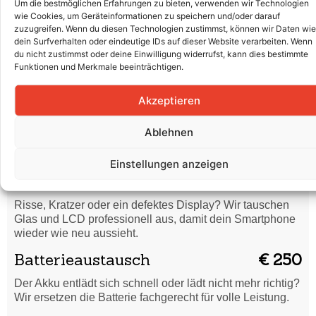
Wasserschaden
€ 45
Um die bestmöglichen Erfahrungen zu bieten, verwenden wir Technologien
wie Cookies, um Geräteinformationen zu speichern und/oder darauf
Dein Smartphone hat Flüssigkeit abbekommen? Wir
zuzugreifen. Wenn du diesen Technologien zustimmst, können wir Daten wie
dein Surfverhalten oder eindeutige IDs auf dieser Website verarbeiten. Wenn
reinigen es gründlich und prüfen, ob eine Reparatur nötig
du nicht zustimmst oder deine Einwilligung widerrufst, kann dies bestimmte
ist.
Funktionen und Merkmale beeinträchtigen.
Code vergessen /
€ 45
Formatierung
Akzeptieren
Du hast deinen Entsperrcode vergessen oder dein
Ablehnen
Smartphone startet nicht richtig? Wir setzen es sicher
zurück und bringen es wieder in Ordnung.
Einstellungen anzeigen
Displaytausch (Glas & LCD)
€ 450
Risse, Kratzer oder ein defektes Display? Wir tauschen
Glas und LCD professionell aus, damit dein Smartphone
wieder wie neu aussieht.
Batterieaustausch
€ 250
Der Akku entlädt sich schnell oder lädt nicht mehr richtig?
Wir ersetzen die Batterie fachgerecht für volle Leistung.