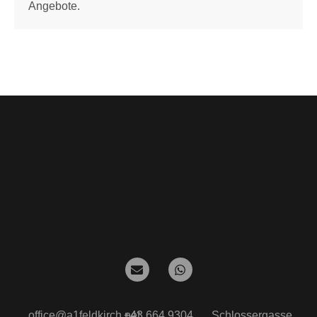
Angebote.
office@a1feldkirch.net
+43 664 9304
Schlossergasse