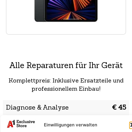
Alle Reparaturen für Ihr Gerät
Komplettpreis: Inklusive Ersatzteile und
professionellem Einbau!
Diagnose & Analyse
€ 45
Wir prüfen dein Smartphone auf Fehler und finden die
Ursache. Danach erhältst du eine Reparaturempfehlung.
Einwilligungen verwalten