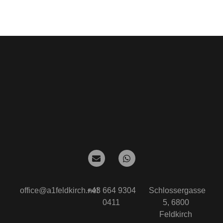
office@a1feldkirch.net
+43 664 9304
Schlossergasse
0411
5, 6800
Feldkirch