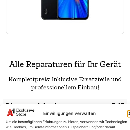
Alle Reparaturen für Ihr Gerät
Komplettpreis: Inklusive Ersatzteile und
professionellem Einbau!
Diagnose & Analyse
€ 45
Einwilligungen verwalten
Wir prüfen dein Smartphone auf Fehler und finden die
Ursache. Danach erhältst du eine Reparaturempfehlung.
Um die bestmöglichen Erfahrungen zu bieten, verwenden wir Technologien
wie Cookies, um Geräteinformationen zu speichern und/oder darauf