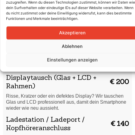
Wasserschaden
€ 45
zuzugreifen. Wenn du diesen Technologien zustimmst, können wir Daten wie
dein Surfverhalten oder eindeutige IDs auf dieser Website verarbeiten. Wenn
Dein Smartphone hat Flüssigkeit abbekommen? Wir
du nicht zustimmst oder deine Einwilligung widerrufst, kann dies bestimmte
reinigen es gründlich und prüfen, ob eine Reparatur nötig
Funktionen und Merkmale beeinträchtigen.
ist.
Akzeptieren
Code vergessen /
€ 40
Formatierung
Ablehnen
Du hast deinen Entsperrcode vergessen oder dein
Einstellungen anzeigen
Smartphone startet nicht richtig? Wir setzen es sicher
zurück und bringen es wieder in Ordnung.
Displaytausch (Glas + LCD +
€ 200
Rahmen)
Risse, Kratzer oder ein defektes Display? Wir tauschen
Glas und LCD professionell aus, damit dein Smartphone
wieder wie neu aussieht.
Ladestation / Ladeport /
€ 140
Kopfhöreranschluss