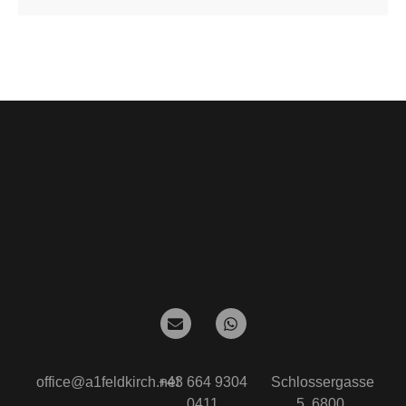
office@a1feldkirch.net
+43 664 9304
Schlossergasse
0411
5, 6800