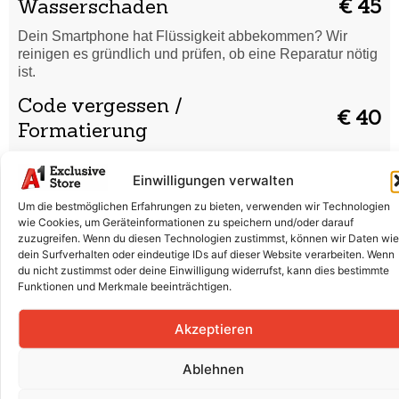
Wasserschaden
€ 45
Dein Smartphone hat Flüssigkeit abbekommen? Wir
reinigen es gründlich und prüfen, ob eine Reparatur nötig
ist.
Code vergessen /
€ 40
Formatierung
Du hast deinen Entsperrcode vergessen oder dein
Smartphone startet nicht richtig? Wir setzen es sicher
Einwilligungen verwalten
zurück und bringen es wieder in Ordnung.
Um die bestmöglichen Erfahrungen zu bieten, verwenden wir Technologien
wie Cookies, um Geräteinformationen zu speichern und/oder darauf
Displaytausch (Glas & LCD)
€ 340
zuzugreifen. Wenn du diesen Technologien zustimmst, können wir Daten wie
dein Surfverhalten oder eindeutige IDs auf dieser Website verarbeiten. Wenn
Risse, Kratzer oder ein defektes Display? Wir tauschen
du nicht zustimmst oder deine Einwilligung widerrufst, kann dies bestimmte
Glas und LCD professionell aus, damit dein Smartphone
Funktionen und Merkmale beeinträchtigen.
wieder wie neu aussieht.
Batterieaustausch
€ 120
Akzeptieren
Der Akku entlädt sich schnell oder lädt nicht mehr richtig?
Ablehnen
Wir ersetzen die Batterie fachgerecht für volle Leistung.